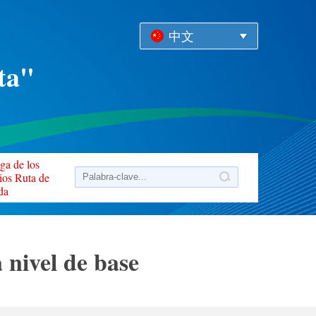
中文
ta"
ga de los
ios Ruta de
da
 nivel de base