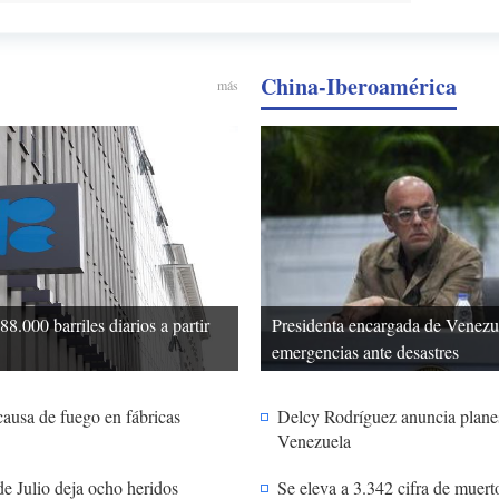
China-Iberoamérica
más
.000 barriles diarios a partir
Presidenta encargada de Venezue
emergencias ante desastres
ausa de fuego en fábricas
Delcy Rodríguez anuncia planes
Venezuela
e Julio deja ocho heridos
Se eleva a 3.342 cifra de muer