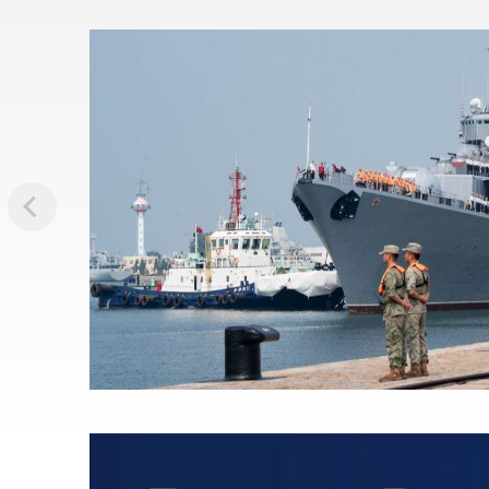
ina y
a de Corea
 el nivel