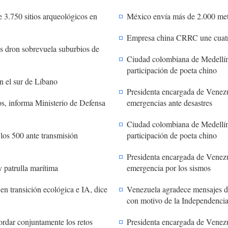
e 3.750 sitios arqueológicos en
México envía más de 2.000 met
Empresa china CRRC une cuatro 
as dron sobrevuela suburbios de
Ciudad colombiana de Medellín 
participación de poeta chino
en el sur de Líbano
Presidenta encargada de Venezu
os, informa Ministerio de Defensa
emergencias ante desastres
Ciudad colombiana de Medellín 
os 500 ante transmisión
participación de poeta chino
Presidenta encargada de Venezu
y patrulla marítima
emergencia por los sismos
en transición ecológica e IA, dice
Venezuela agradece mensajes de
con motivo de la Independenci
ordar conjuntamente los retos
Presidenta encargada de Venezu