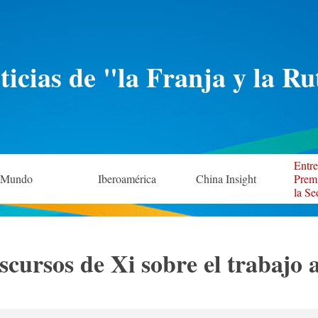
icias de "la Franja y la Ru
Entre
Mundo
Iberoamérica
China Insight
Prem
la Se
scursos de Xi sobre el trabajo a