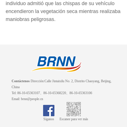
individuo admitió que las chispas de su vehículo
encendieron la vegetación seca mientras realizaba
maniobras peligrosas.
Contáctenos
Dirección:Calle Jintaixilu No. 2, Distrito Chaoyang, Beijing,
China
Tel: 86-10-65363107、86-10-65368220、86-10-65363106
Email: brnn@people.cn
Síganos
Escanee para ver más