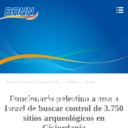
Red de Noticias de "la Franja y la Ruta"
>>
Noticias
>>
Mundo
Funcionario palestino acusa a
Red de Noticias de "la Franja y
Israel de buscar control de 3.750
la Ruta"
sitios arqueológicos en
Cisjordania