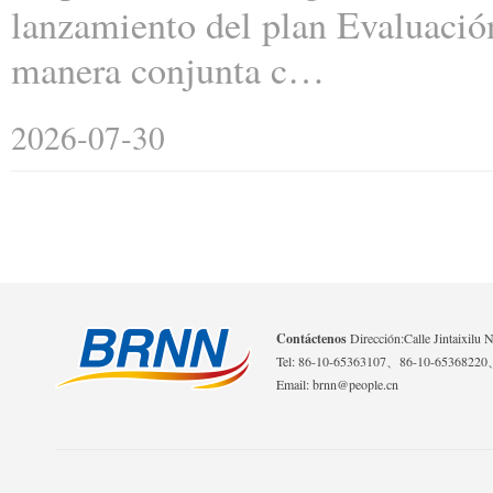
lanzamiento del plan Evaluació
manera conjunta c…
2026-07-30
Contáctenos
Dirección:Calle Jintaixilu 
Tel: 86-10-65363107、86-10-6536822
Email: brnn@people.cn