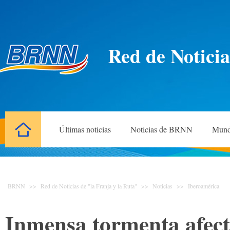
Red de Noticia
Últimas noticias
Noticias de BRNN
Mun
BRNN
>>
Red de Noticias de "la Franja y la Ruta"
>>
Noticias
>>
Iberoamérica
Inmensa tormenta afecta