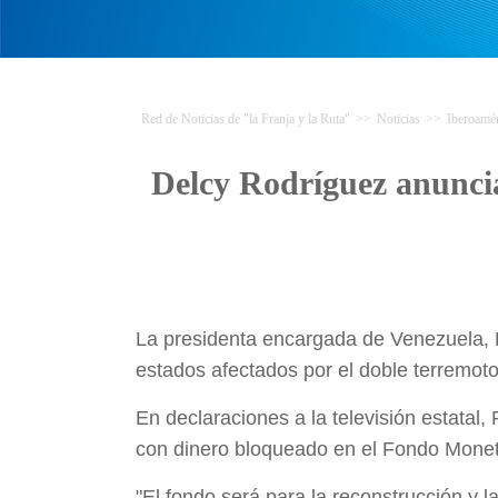
Red de Noticias de "la Franja y la Ruta"
>>
Noticias
>>
Iberoamér
Delcy Rodríguez anuncia
La presidenta encargada de Venezuela, D
estados afectados por el doble terremoto
En declaraciones a la televisión estatal
con dinero bloqueado en el Fondo Moneta
"El fondo será para la reconstrucción y 