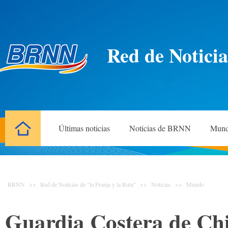
Red de Noticia
Últimas noticias
Noticias de BRNN
Mun
BRNN
>>
Red de Noticias de "la Franja y la Ruta"
>>
Noticias
>>
Mundo
Guardia Costera de Chin