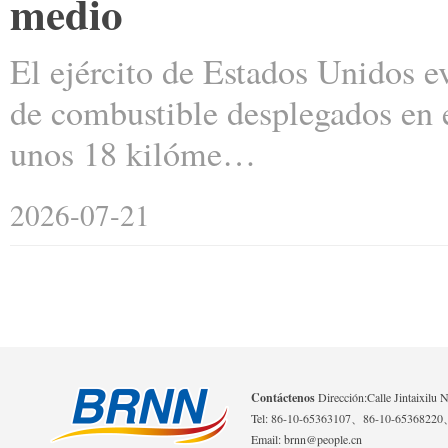
medio
El ejército de Estados Unidos 
de combustible desplegados en e
unos 18 kilóme…
2026-07-21
Contáctenos
Dirección:Calle Jintaixilu 
Tel: 86-10-65363107、86-10-6536822
Email: brnn@people.cn