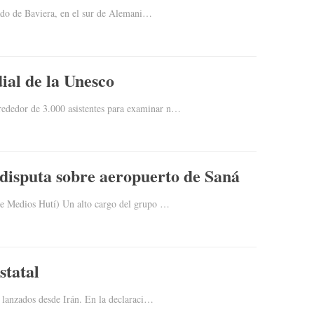
stado de Baviera, en el sur de Alemani…
ial de la Unesco
rededor de 3.000 asistentes para examinar n…
r disputa sobre aeropuerto de Saná
 de Medios Hutí) Un alto cargo del grupo …
statal
s lanzados desde Irán. En la declaraci…