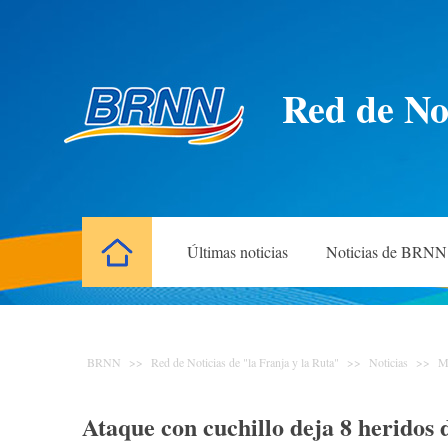
Red de Not
Últimas noticias
Noticias de BRNN
BRNN
>>
Red de Noticias de "la Franja y la Ruta"
>>
Noticias
>>
M
Ataque con cuchillo deja 8 heridos 