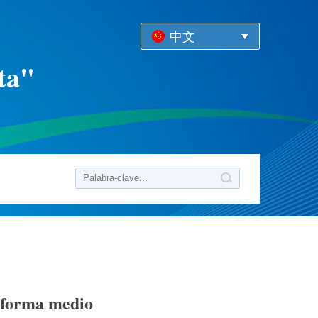
中文
ta"
informa medio