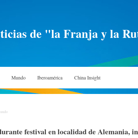
icias de "la Franja y la Ru
Mundo
Iberoamérica
China Insight
undo
durante festival en localidad de Alemania, 