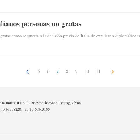
alianos personas no gratas
 gratas como respuesta a la decisión previa de Italia de expulsar a diplomáticos
5
6
7
8
9
10
11
lle Jintaixilu No. 2, Distrito Chaoyang, Beijing, China
6-10-65368220、86-10-65363106