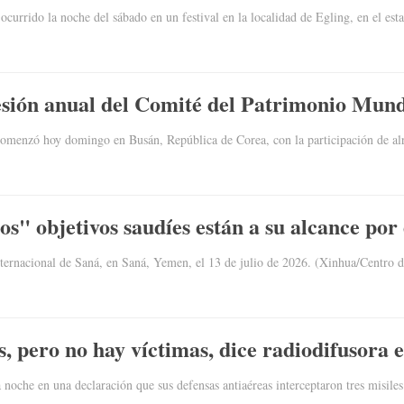
ocurrido la noche del sábado en un festival en la localidad de Egling, en el e
sión anual del Comité del Patrimonio Mund
comenzó hoy domingo en Busán, República de Corea, con la participación de al
sos" objetivos saudíes están a su alcance po
nternacional de Saná, en Saná, Yemen, el 13 de julio de 2026. (Xinhua/Centro
s, pero no hay víctimas, dice radiodifusora e
noche en una declaración que sus defensas antiaéreas interceptaron tres misile