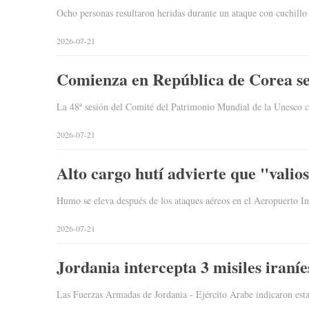
Ocho personas resultaron heridas durante un ataque con cuchillo 
2026-07-21
Comienza en República de Corea se
La 48ª sesión del Comité del Patrimonio Mundial de la Unesco 
2026-07-21
Alto cargo hutí advierte que "valio
Humo se eleva después de los ataques aéreos en el Aeropuerto I
2026-07-21
Jordania intercepta 3 misiles iraníe
Las Fuerzas Armadas de Jordania - Ejército Árabe indicaron esta 