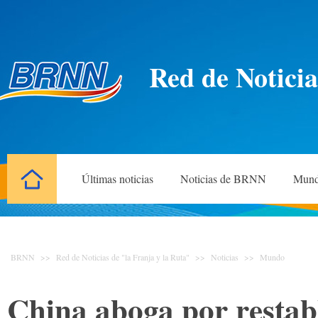
Red de Noticia
Últimas noticias
Noticias de BRNN
Mun
BRNN
>>
Red de Noticias de "la Franja y la Ruta"
>>
Noticias
>>
Mundo
China aboga por restab