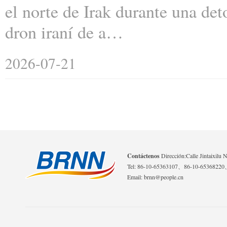
el norte de Irak durante una de
dron iraní de a…
2026-07-21
Contáctenos
Dirección:Calle Jintaixilu 
Tel: 86-10-65363107、86-10-6536822
Email: brnn@people.cn