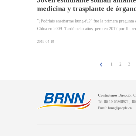
Joven estudiante somalí amante
medicina y trasplante de órgan
"¿Podríais enseñarme kung-fu?" fue la primera pregun
China en 2009. Tardó ocho años, pero en 2017 por fin re
2019-04-19
1
2
3
Contáctenos
Dirección:Ca
Tel: 86-10-65368972、8
Email: brnn@people.cn