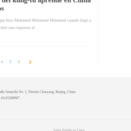
 del kung-fu aprende en China
os
ta que hizo Mohamed Mohamud Mohamed cuando llegó a
cibió una respuesta af…
4
5
6
lle Jintaixilu No. 2, Distrito Chaoyang, Beijing, China
6-10-65369967
Sobre Pueblo en Línea