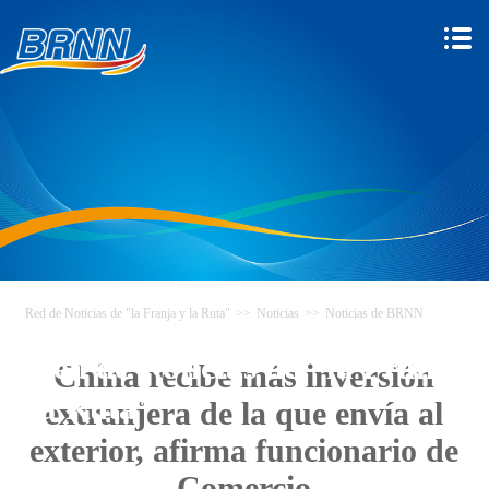
Red de Noticias de "la Franja y la Ruta"
>>
Noticias
>>
Noticias de BRNN
Red de Noticias de "la Franja y
China recibe más inversión
la Ruta"
extranjera de la que envía al
exterior, afirma funcionario de
Comercio