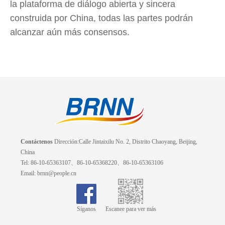
la plataforma de diálogo abierta y sincera
construida por China, todas las partes podrán
alcanzar aún más consensos.
Contáctenos
Dirección:Calle Jintaixilu No. 2, Distrito Chaoyang, Beijing,
China
Tel: 86-10-65363107、86-10-65368220、86-10-65363106
Email: brnn@people.cn
Síganos
Escanee para ver más