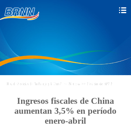
Red de Noticias de "la Franja y
Red de Noticias de "la Franja y la Ruta"
>>
Noticias
>>
Noticias de BRNN
la Ruta"
Ingresos fiscales de China
aumentan 3,5% en período
enero-abril