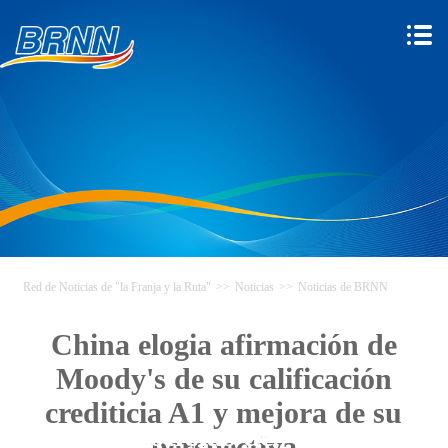
Red de Noticias de "la Franja y la Ruta"
>>
Noticias
>>
Noticias de BRNN
China elogia afirmación de
Moody's de su calificación
crediticia A1 y mejora de su
Red de Noticias de "la Franja y
perspectiva