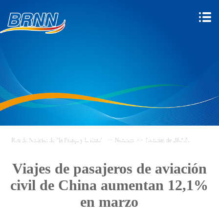
Red de Noticias de "la Franja y
Red de Noticias de "la Franja y la Ruta"
>>
Noticias
>>
Noticias de BRNN
la Ruta"
Viajes de pasajeros de aviación
civil de China aumentan 12,1%
en marzo