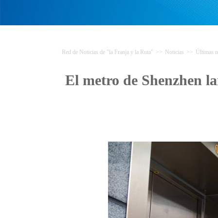
Red de Noticias de "la Franja y la Ruta"
>>
Noticias
>>
Últimas n
El metro de Shenzhen lan