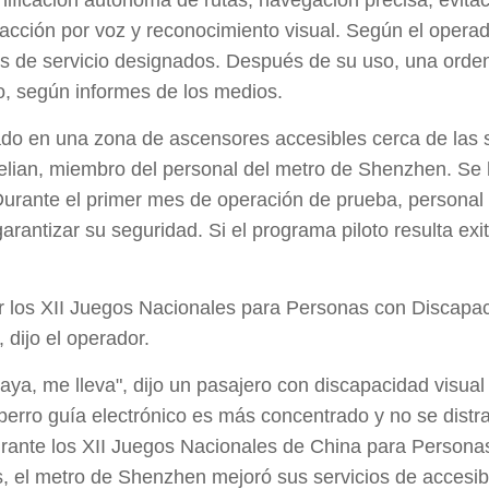
ificación autónoma de rutas, navegación precisa, evitaci
racción por voz y reconocimiento visual. Según el opera
ntos de servicio designados. Después de su uso, una ord
o, según informes de los medios.
ábado en una zona de ascensores accesibles cerca de las 
elian, miembro del personal del metro de Shenzhen. Se
. Durante el primer mes de operación de prueba, persona
rantizar su seguridad. Si el programa piloto resulta exi
r los XII Juegos Nacionales para Personas con Discapaci
, dijo el operador.
ya, me lleva", dijo un pasajero con discapacidad visual 
l perro guía electrónico es más concentrado y no se dist
urante los XII Juegos Nacionales de China para Persona
, el metro de Shenzhen mejoró sus servicios de accesibi