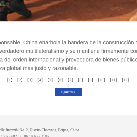
ponsable, China enarbola la bandera de la construcción
el verdadero multilateralismo y se mantiene firmemente
ra del orden internacional y proveedora de bienes públi
a global más justo y razonable.
【1】
【2】
【3】
【4】
【5】
【6】
【7】
【8】
【9】
【10】
【11】
【12】
siguientes
lle Jintaixilu No. 2, Distrito Chaoyang, Beijing, China
6-10-65368220、86-10-65363106