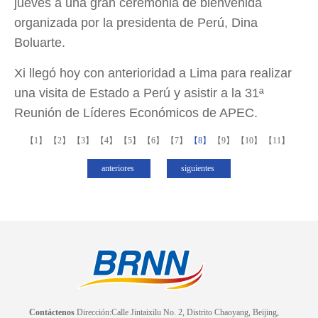
jueves a una gran ceremonia de bienvenida
organizada por la presidenta de Perú, Dina
Boluarte.
Xi llegó hoy con anterioridad a Lima para realizar
una visita de Estado a Perú y asistir a la 31ª
Reunión de Líderes Económicos de APEC.
【1】
【2】
【3】
【4】
【5】
【6】
【7】
【8】
【9】
【10】
【11】
anteriores
siguientes
Contáctenos
Dirección:Calle Jintaixilu No. 2, Distrito Chaoyang, Beijing,