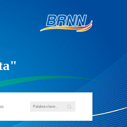
ta"
os