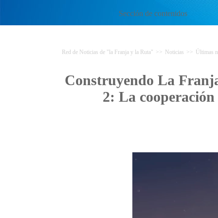
Sección de contenidos
Red de Noticias de "la Franja y la Ruta"
>>
Noticias
>>
Últimas n
Construyendo La Franja 
2: La cooperación