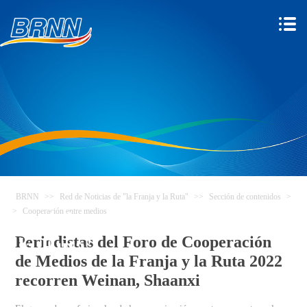
BRNN
>>
Red de Noticias de "la Franja y la Ruta"
>>
Sección de contenidos
>
>
Cooperación entre medios
Red de Noticias de "la Franja y
Periodistas del Foro de Cooperación
la Ruta"
de Medios de la Franja y la Ruta 2022
recorren Weinan, Shaanxi