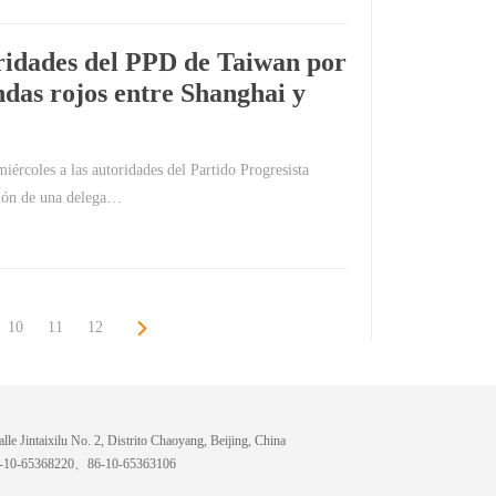
oridades del PPD de Taiwan por
ndas rojos entre Shanghai y
iércoles a las autoridades del Partido Progresista
ción de una delega…
10
11
12
lle Jintaixilu No. 2, Distrito Chaoyang, Beijing, China
6-10-65368220、86-10-65363106