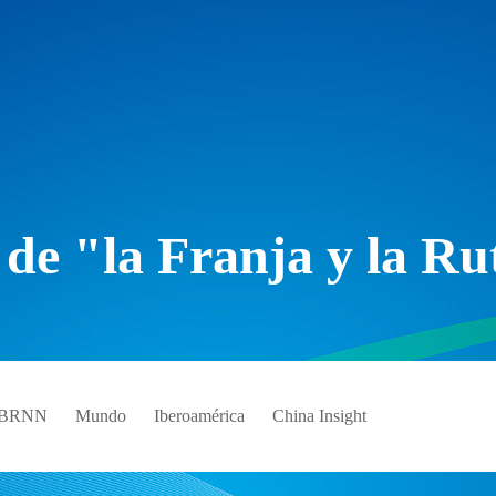
 de "la Franja y la Ru
e BRNN
Mundo
Iberoamérica
China Insight