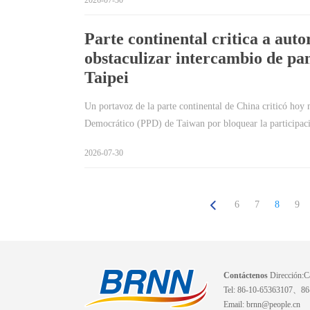
2026-07-30
Parte continental critica a aut
obstaculizar intercambio de pa
Taipei
Un portavoz de la parte continental de China criticó hoy m
Democrático (PPD) de Taiwan por bloquear la participa
2026-07-30
6
7
8
9
Contáctenos
Dirección:Ca
Tel: 86-10-65363107、8
Email: brnn@people.cn