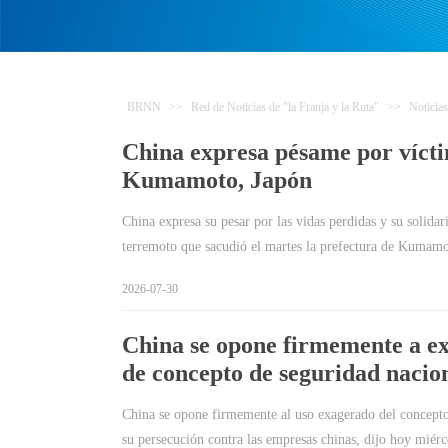
BRNN
>>
Red de Noticias de "la Franja y la Ruta"
>>
Noticias
China expresa pésame por vícti
Kumamoto, Japón
China expresa su pesar por las vidas perdidas y su solidari
terremoto que sacudió el martes la prefectura de Kumam
2026-07-30
China se opone firmemente a e
de concepto de seguridad nacion
China se opone firmemente al uso exagerado del concepto
su persecución contra las empresas chinas, dijo hoy miér