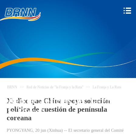
BRNN
>>
Red de Noticias de "la Franja y la Ruta"
>>
La Franja y La Ruta
Red de Noticias de "la Franja y
Xi dice que China apoya solución
política de cuestión de península
la Ruta"
coreana
PYONGYANG, 20 jun (Xinhua) -- El secretario general del Comité