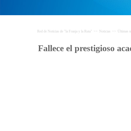
Red de Noticias de "la Franja y la Ruta"
>>
Noticias
>>
Últimas n
Fallece el prestigioso a