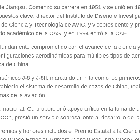
de Jiangsu. Comenzó su carrera en 1951 y se unió en 19
ó puestos clave: director del Instituto de Diseño e Inves
 de Ciencia y Ttecnología de AVIC, y vicepresidente y pr
ido académico de la CAS, y en 1994 entró a la CAE.
ofundamente comprometido con el avance de la ciencia y
nfiguraciones aerodinámicas para múltiples tipos de ae
ca de China.
ersónicos J-8 y J-8II, marcando un hito como los primer
ableció el sistema de desarrollo de cazas de China, re
mas de la aviación.
 nacional, Gu proporcionó apoyo crítico en la toma de 
CCh, prestó un servicio sobresaliente al desarrollo de la
emios y honores incluidos el Premio Estatal a la Cienci
gico (Clase Especial, Primera Clase y Segunda Clase), el