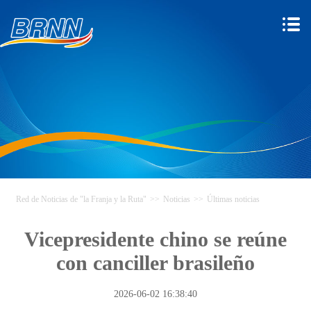
Red de Noticias de "la Franja y la Ruta"
>>
Noticias
>>
Últimas noticias
Vicepresidente chino se reúne
con canciller brasileño
2026-06-02 16:38:40