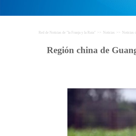
Red de Noticias de "la Franja y la Ruta"
>>
Noticias
>>
Noticias
Región china de Guangx