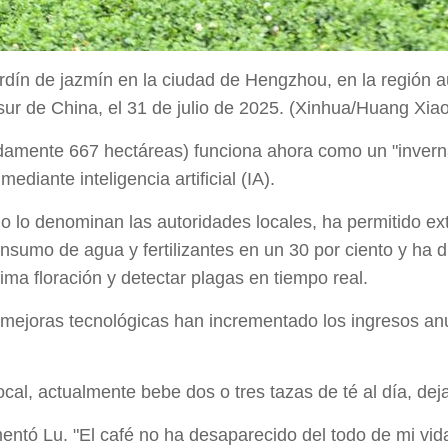
rdín de jazmín en la ciudad de Hengzhou, en la región 
 sur de China, el 31 de julio de 2025. (Xinhua/Huang Xia
amente 667 hectáreas) funciona ahora como un "inverna
iante inteligencia artificial (IA).
o lo denominan las autoridades locales, ha permitido ext
nsumo de agua y fertilizantes en un 30 por ciento y ha d
ma floración y detectar plagas en tiempo real.
s mejoras tecnológicas han incrementado los ingresos an
al, actualmente bebe dos o tres tazas de té al día, dej
omentó Lu. "El café no ha desaparecido del todo de mi vid