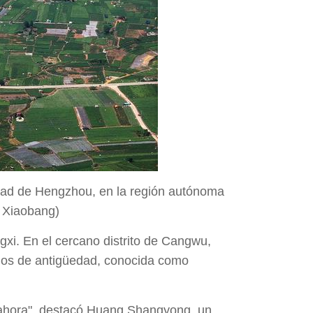
iudad de Hengzhou, en la región autónoma
g Xiaobang)
xi. En el cercano distrito de Cangwu,
ños de antigüedad, conocida como
il ahora", destacó Huang Shangyong, un