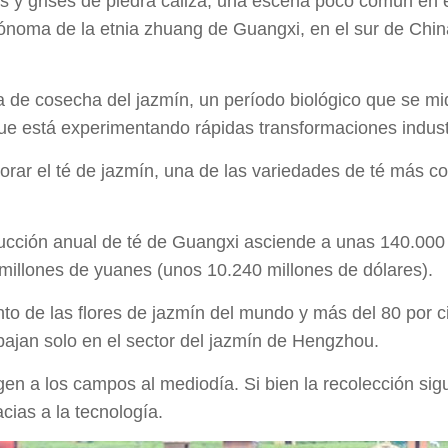
 y grises de piedra caliza, una escena poco común en el
autónoma de la etnia zhuang de Guangxi, en el sur de Ch
a de cosecha del jazmín, un período biológico que se mi
e está experimentando rápidas transformaciones indust
aborar el té de jazmín, una de las variedades de té más 
ducción anual de té de Guangxi asciende a unas 140.000 
 millones de yuanes (unos 10.240 millones de dólares).
o de las flores de jazmín del mundo y más del 80 por ci
jan solo en el sector del jazmín de Hengzhou.
igen a los campos al mediodía. Si bien la recolección sig
cias a la tecnología.