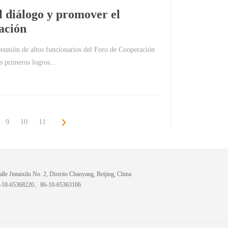
l diálogo y promover el
ración
reunión de altos funcionarios del Foro de Cooperación
os primeros logros…
9
10
11
lle Jintaixilu No. 2, Distrito Chaoyang, Beijing, China
6-10-65368220、86-10-65363106