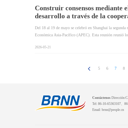
Construir consensos mediante e
desarrollo a través de la coope
Del 18 al 19 de mayo se celebró en Shanghai la segunda 
Económica Asia-Pacífico (APEC). Esta reunión reunió l
2026-05-21
5
6
7
8
Contáctenos
Dirección:Ca
Tel: 86-10-65363107、8
Email: brnn@people.cn