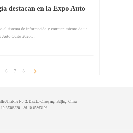
gía destacan en la Expo Auto
o el sistema de información y entretenimiento de un
xpo Auto Quito 2026…
6
7
8
lle Jintaixilu No. 2, Distrito Chaoyang, Beijing, China
6-10-65368220、86-10-65363106