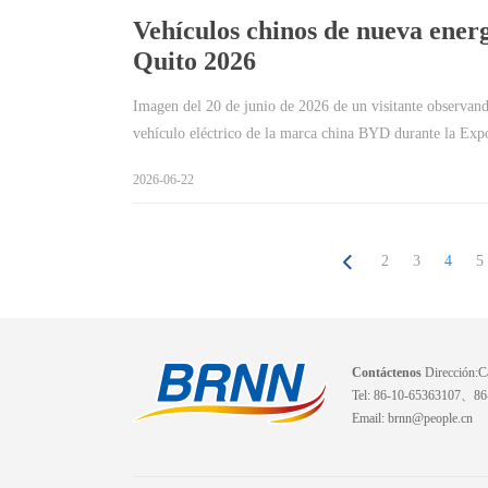
Vehículos chinos de nueva ener
Quito 2026
Imagen del 20 de junio de 2026 de un visitante observand
vehículo eléctrico de la marca china BYD durante la E
2026-06-22
2
3
4
5
Contáctenos
Dirección:Ca
Tel: 86-10-65363107、8
Email: brnn@people.cn