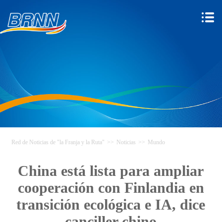
Red de Noticias de "la Franja y la Ruta"
>>
Noticias
>>
Mundo
China está lista para ampliar
cooperación con Finlandia en
transición ecológica e IA, dice
canciller chino