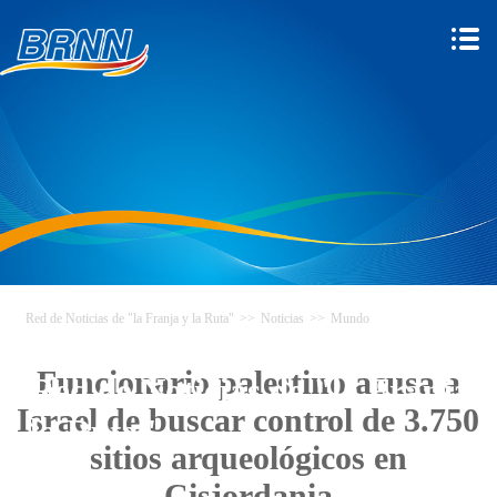
Red de Noticias de "la Franja y la Ruta"
>>
Noticias
>>
Mundo
Funcionario palestino acusa a
Red de Noticias de "la Franja y
Israel de buscar control de 3.750
la Ruta"
sitios arqueológicos en
Cisjordania