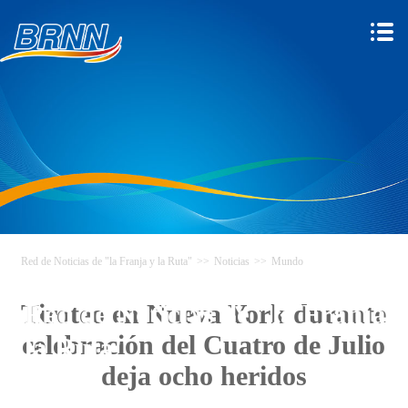
Red de Noticias de "la Franja y la Ruta"
>>
Noticias
>>
Mundo
Red de Noticias de "la Franja y
Tiroteo en Nueva York durante
celebración del Cuatro de Julio
la Ruta"
deja ocho heridos