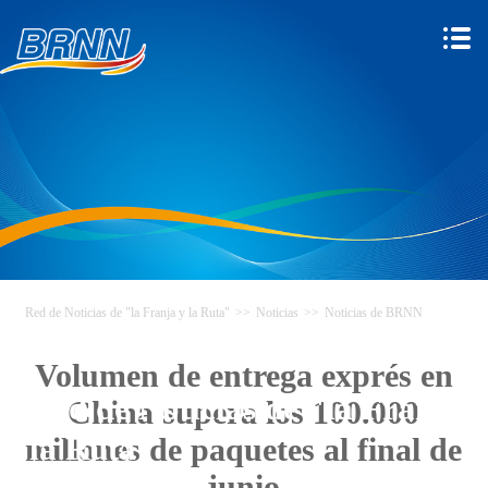
Red de Noticias de "la Franja y la Ruta"
>>
Noticias
>>
Noticias de BRNN
Volumen de entrega exprés en
Red de Noticias de "la Franja y
China supera los 100.000
la Ruta"
millones de paquetes al final de
junio