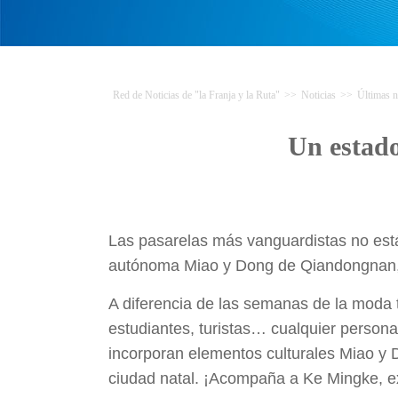
Red de Noticias de "la Franja y la Ruta"
>>
Noticias
>>
Últimas n
Un estad
Las pasarelas más vanguardistas no están 
autónoma Miao y Dong de Qiandongnan, 
A diferencia de las semanas de la moda t
estudiantes, turistas… cualquier persona 
incorporan elementos culturales Miao y D
ciudad natal. ¡Acompaña a Ke Mingke, exp