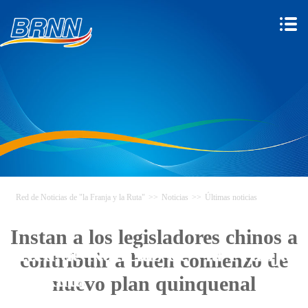
Red de Noticias de "la Franja y la Ruta"
>>
Noticias
>>
Últimas noticias
Instan a los legisladores chinos a
Red de Noticias de "la Franja y
contribuir a buen comienzo de
la Ruta"
nuevo plan quinquenal