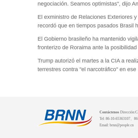
negociación. Seamos optimistas", dijo Am
El exministro de Relaciones Exteriores y 
recordó que en tiempos pasados Brasil h
El Gobierno brasileño ha mantenido vigil
fronterizo de Roraima ante la posibilidad 
Trump autorizó el martes a la CIA a real
terrestres contra "el narcotráfico" en es
Contáctenos
Dirección:Ca
Tel: 86-10-65363107、8
Email: brnn@people.cn