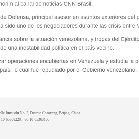
orim al canal de noticias CNN Brasil.
de Defensa, principal asesor en asuntos exteriores del p
a sido uno de los negociadores durante las crisis entre
ancia sobre la situación venezolana, y tropas del Ejérc
de una inestabilidad política en el país vecino.
izar operaciones encubiertas en Venezuela y estudia la p
e país, lo cual fue repudiado por el Gobierno venezolano. 
lle Jintaixilu No. 2, Distrito Chaoyang, Beijing, China
6-10-65368220、86-10-65363106