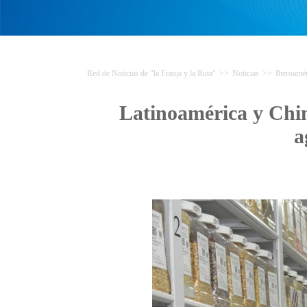
Red de Noticias de "la Franja y la Ruta"
>>
Noticias
>>
Iberoamér
Latinoamérica y Chin
a