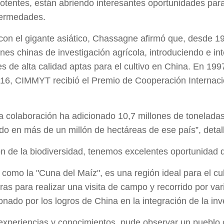
tentes, están abriendo interesantes oportunidades para m
fermedades.
con el gigante asiático, Chassagne afirmó que, desde 1
nes chinas de investigación agrícola, introduciendo e 
 de alta calidad aptas para el cultivo en China. En 199
2016, CIMMYT recibió el Premio de Cooperación Internaci
a colaboración ha adicionado 10,7 millones de toneladas 
n más de un millón de hectáreas de ese país”, detalló
ón de la biodiversidad, tenemos excelentes oportunidad d
 como la "Cuna del Maíz", es una región ideal para el cul
as para realizar una visita de campo y recorrido por vari
ado por los logros de China en la integración de la inves
 experiencias y conocimientos, pude observar un pueblo c