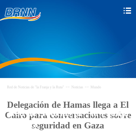
Red de Noticias de "la Franja y la Ruta"
>>
Noticias
>>
Mundo
Delegación de Hamas llega a El
Red de Noticias de "la Franja y
Cairo para conversaciones sobre
la Ruta"
seguridad en Gaza