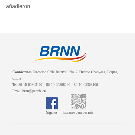
añadieron.
Contáctenos
Dirección:Calle Jintaixilu No. 2, Distrito Chaoyang, Beijing,
China
Tel: 86-10-65363107、86-10-65368220、86-10-65363106
Email: brnn@people.cn
Síganos
Escanee para ver más