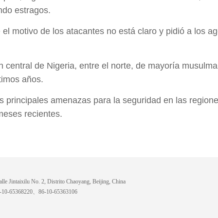
ndo estragos.
e el motivo de los atacantes no está claro y pidió a los 
n central de Nigeria, entre el norte, de mayoría musulman
timos años.
principales amenazas para la seguridad en las regiones 
meses recientes.
lle Jintaixilu No. 2, Distrito Chaoyang, Beijing, China
6-10-65368220、86-10-65363106