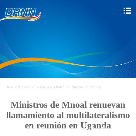
Red de Noticias de "la Franja y la Ruta"
>>
Noticias
>>
Mundo
Ministros de Mnoal renuevan
llamamiento al multilateralismo
en reunión en Uganda
Red de Noticias de "la Franja y