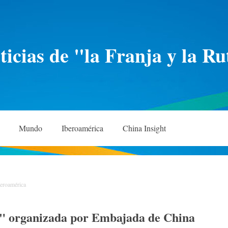
icias de "la Franja y la Ru
Mundo
Iberoamérica
China Insight
beroamérica
a" organizada por Embajada de China