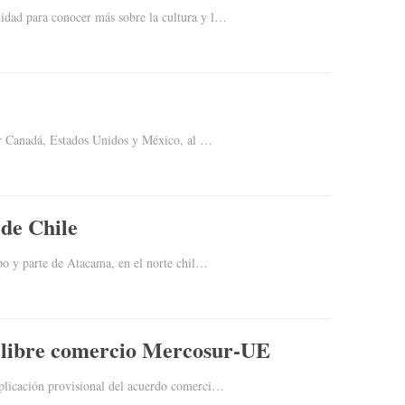
idad para conocer más sobre la cultura y l…
por Canadá, Estados Unidos y México, al …
 de Chile
bo y parte de Atacama, en el norte chil…
e libre comercio Mercosur-UE
aplicación provisional del acuerdo comerci…