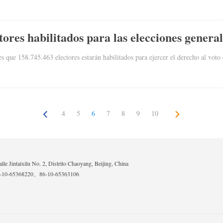
tores habilitados para las elecciones genera
s que 158.745.463 electores estarán habilitados para ejercer el derecho al voto
4
5
6
7
8
9
10
lle Jintaixilu No. 2, Distrito Chaoyang, Beijing, China
6-10-65368220、86-10-65363106