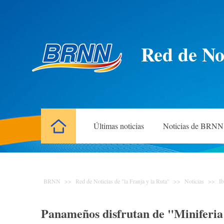
Red de Not
Últimas noticias
Noticias de BRNN
BRNN
>>
Red de Noticias de "la Franja y la Ruta"
>>
Noticias
>>
I
Panameños disfrutan de "Miniferi