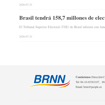
2026-07-21
Brasil tendrá 158,7 millones de elec
El Tribunal Superior Electoral (TSE) de Brasil informó este lune
2026-07-21
Contáctenos
Dirección:Ca
Tel: 86-10-65363107、8
Email: brnn@people.cn